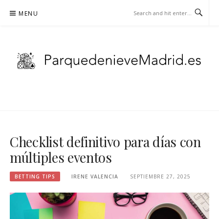
Skip
MENU
to
content
PARQUEDENIEVEMADRID.ES –
BETTING TIPS
Checklist definitivo para días con
múltiples eventos
BETTING TIPS
IRENE VALENCIA
SEPTIEMBRE 27, 2025