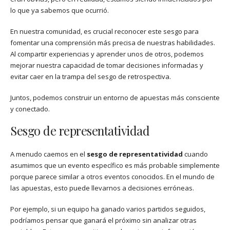
lo que ya sabemos que ocurrió.
En nuestra comunidad, es crucial reconocer este sesgo para
fomentar una comprensión más precisa de nuestras habilidades.
Al compartir experiencias y aprender unos de otros, podemos
mejorar nuestra capacidad de tomar decisiones informadas y
evitar caer en la trampa del sesgo de retrospectiva.
Juntos, podemos construir un entorno de apuestas más consciente
y conectado.
Sesgo de representatividad
A menudo caemos en el
sesgo de representatividad
cuando
asumimos que un evento específico es más probable simplemente
porque parece similar a otros eventos conocidos. En el mundo de
las apuestas, esto puede llevarnos a decisiones erróneas.
Por ejemplo, si un equipo ha ganado varios partidos seguidos,
podríamos pensar que ganará el próximo sin analizar otras