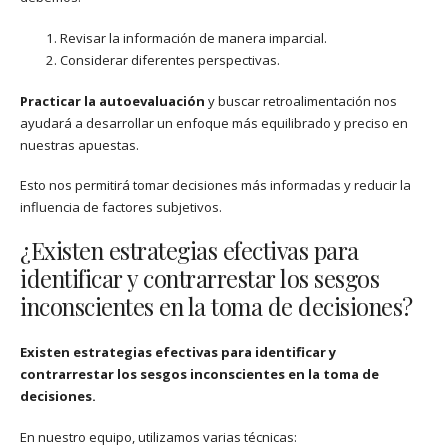
Revisar la información de manera imparcial.
Considerar diferentes perspectivas.
Practicar la autoevaluación
y buscar retroalimentación nos
ayudará a desarrollar un enfoque más equilibrado y preciso en
nuestras apuestas.
Esto nos permitirá tomar decisiones más informadas y reducir la
influencia de factores subjetivos.
¿Existen estrategias efectivas para
identificar y contrarrestar los sesgos
inconscientes en la toma de decisiones?
Existen estrategias efectivas para identificar y
contrarrestar los sesgos inconscientes en la toma de
decisiones.
En nuestro equipo, utilizamos varias técnicas: