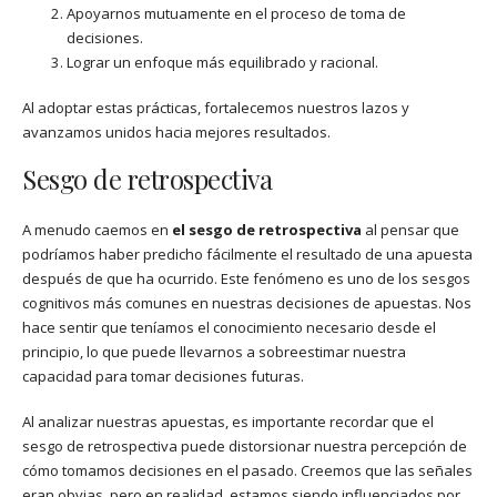
Apoyarnos mutuamente en el proceso de toma de
decisiones.
Lograr un enfoque más equilibrado y racional.
Al adoptar estas prácticas, fortalecemos nuestros lazos y
avanzamos unidos hacia mejores resultados.
Sesgo de retrospectiva
A menudo caemos en
el sesgo de retrospectiva
al pensar que
podríamos haber predicho fácilmente el resultado de una apuesta
después de que ha ocurrido. Este fenómeno es uno de los sesgos
cognitivos más comunes en nuestras decisiones de apuestas. Nos
hace sentir que teníamos el conocimiento necesario desde el
principio, lo que puede llevarnos a sobreestimar nuestra
capacidad para tomar decisiones futuras.
Al analizar nuestras apuestas, es importante recordar que el
sesgo de retrospectiva puede distorsionar nuestra percepción de
cómo tomamos decisiones en el pasado. Creemos que las señales
eran obvias, pero en realidad, estamos siendo influenciados por