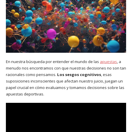
En nuestra búsqueda por entender el mundo de las
apuestas
, a
menudo nos encontramos con que nuestras decisiones no son tan
racionales como pensamos.
Los sesgos cognitivos
, esas
suposiciones inconscientes que afectan nuestro juicio, juegan un
papel crucial en cómo evaluamos y tomamos decisiones sobre las
apuestas deportivas.