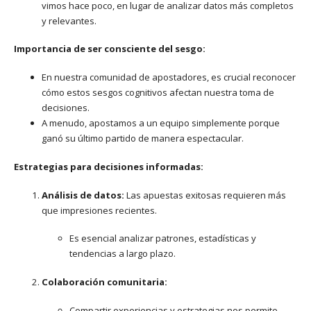
vimos hace poco, en lugar de analizar datos más completos
y relevantes.
Importancia de ser consciente del sesgo:
En nuestra comunidad de apostadores, es crucial reconocer
cómo estos sesgos cognitivos afectan nuestra toma de
decisiones.
A menudo, apostamos a un equipo simplemente porque
ganó su último partido de manera espectacular.
Estrategias para decisiones informadas:
Análisis de datos:
Las apuestas exitosas requieren más
que impresiones recientes.
Es esencial analizar patrones, estadísticas y
tendencias a largo plazo.
Colaboración comunitaria:
Compartir experiencias y estrategias nos permite