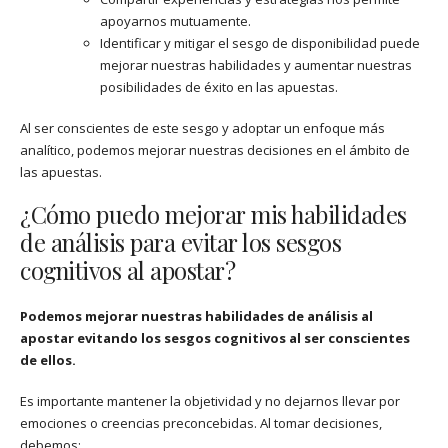
apoyarnos mutuamente.
Identificar y mitigar el sesgo de disponibilidad puede
mejorar nuestras habilidades y aumentar nuestras
posibilidades de éxito en las apuestas.
Al ser conscientes de este sesgo y adoptar un enfoque más
analítico, podemos mejorar nuestras decisiones en el ámbito de
las apuestas.
¿Cómo puedo mejorar mis habilidades
de análisis para evitar los sesgos
cognitivos al apostar?
Podemos mejorar nuestras habilidades de análisis al
apostar evitando los sesgos cognitivos al ser conscientes
de ellos.
Es importante mantener la objetividad y no dejarnos llevar por
emociones o creencias preconcebidas. Al tomar decisiones,
debemos: